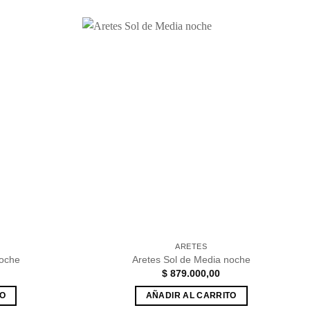
Añadir
Añadir
a la
a la
lista de
lista de
deseos
deseos
ARETES
Noche
Aretes Sol de Media noche
$
879.000,00
TO
AÑADIR AL CARRITO