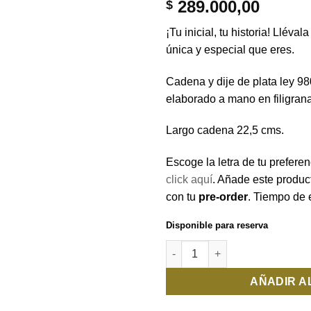
deseos
289.000,00
$
¡Tu inicial, tu historia! Lléval
única y especial que eres.
Cadena y dije de plata ley 98
elaborado a mano en filigra
Largo cadena 22,5 cms.
Escoge la letra de tu prefere
click aquí
. Añade este product
con tu
pre-order
. Tiempo de 
Disponible para reserva
Cadena Inicial "L" cantidad
AÑADIR A