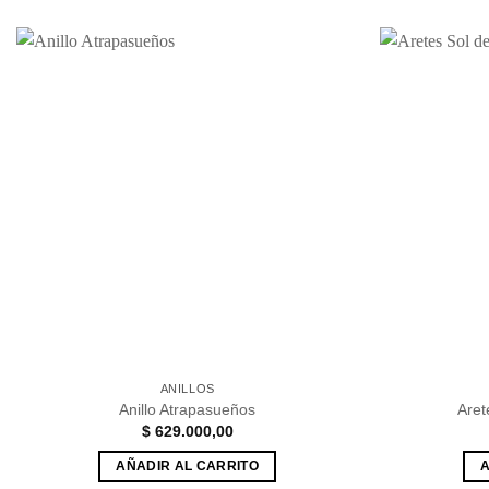
Añadir
a la
lista de
deseos
ANILLOS
Anillo Atrapasueños
Aret
$
629.000,00
AÑADIR AL CARRITO
A