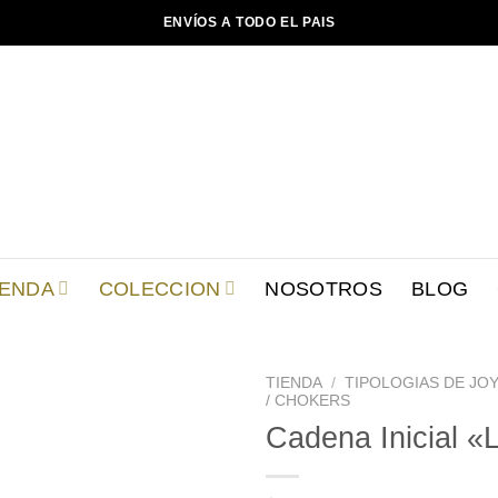
ENVÍOS A TODO EL PAIS
IENDA
COLECCION
NOSOTROS
BLOG
TIENDA
/
TIPOLOGIAS DE JOY
/ CHOKERS
Cadena Inicial «
Añadir
a la
lista de