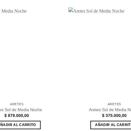
Añadir
a la
lista de
deseos
ARETES
ARETES
es Sol de Media Noche
Aretes Sol de Media 
$
879.000,00
$
375.000,00
ÑADIR AL CARRITO
AÑADIR AL CARRI