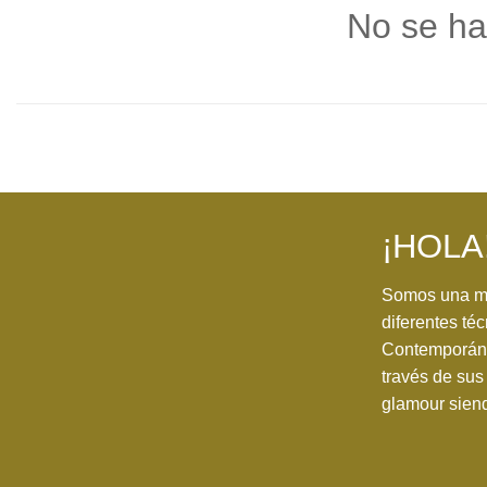
No se ha
¡HOLA
Somos una ma
diferentes téc
Contemporánea
través de sus 
glamour siend