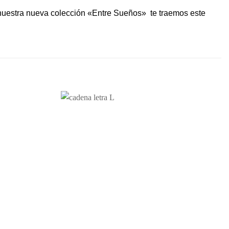
e nuestra nueva colección «Entre Sueños» te traemos este
Añadir
Añadir
a la
a la
lista de
lista de
deseos
deseos