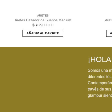
ARETES
Aretes Cazador de Sueños Medium
Aret
$
765.000,00
AÑADIR AL CARRITO
A
¡HOLA
Somos una ma
diferentes téc
Contemporánea
través de sus 
glamour siend