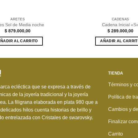
ARETES
CADENAS
es Sol de Media noche
Cadena Inicial «S
$
879.000,00
$
289.000,00
ÑADIR AL CARRITO
AÑADIR AL CARRI
!
TIENDA
Términos y c
rca ecléctica que se expresa a través de
nicas de la joyería tradicional y la joyería
Política de t
. La filigrana elaborada en plata 980 que a
Cambios y de
delicados hilos cuenta historias de brillo y
o entrelazada con Cristales de swarovsky.
Finalizar com
Carrito