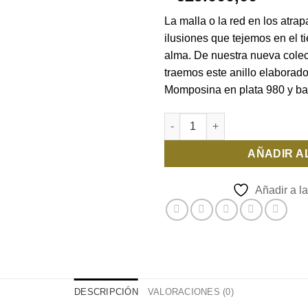
deseos
La malla o la red en los atra
ilusiones que tejemos en el t
alma. De nuestra nueva cole
traemos este anillo elaborad
Momposina en plata 980 y ba
Anillo Atrapasueños cantidad
AÑADIR A
Añadir a la
DESCRIPCIÓN
VALORACIONES (0)