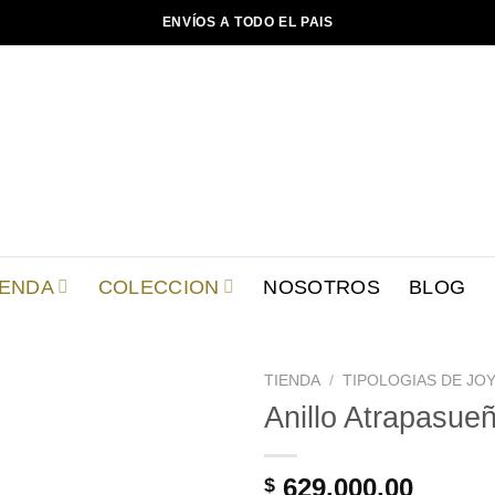
ENVÍOS A TODO EL PAIS
IENDA
COLECCION
NOSOTROS
BLOG
TIENDA
/
TIPOLOGIAS DE JOY
Anillo Atrapasue
Añadir
a la
lista de
629.000,00
$