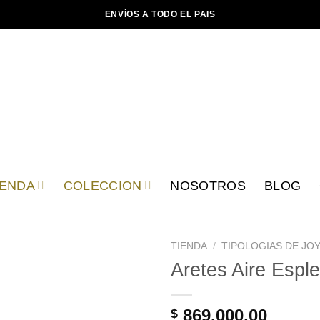
ENVÍOS A TODO EL PAIS
IENDA
COLECCION
NOSOTROS
BLOG
TIENDA
/
TIPOLOGIAS DE JOY
Aretes Aire Espl
Añadir
a la
lista de
869.000,00
$