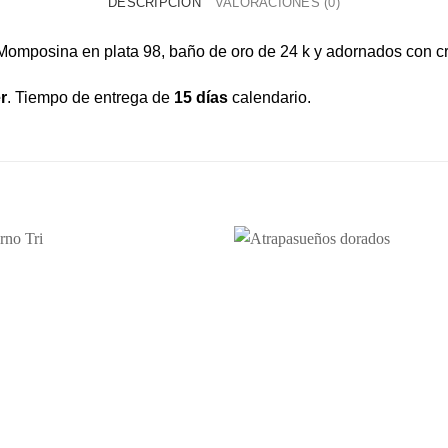
DESCRIPCIÓN
VALORACIONES (0)
Momposina en plata 98, baño de oro de 24 k y adornados con cr
r
. Tiempo de entrega de
15 días
calendario.
Añadir
a la
lista de
deseos