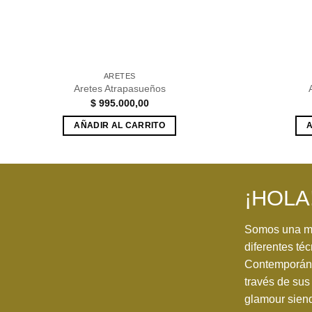
ARETES
Aretes Atrapasueños
$
995.000,00
AÑADIR AL CARRITO
A
¡HOLA
Somos una ma
diferentes téc
Contemporánea
través de sus 
glamour siend