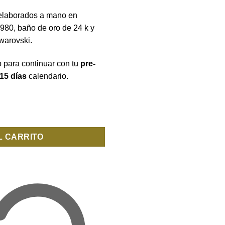
 elaborados a mano en
 980, baño de oro de 24 k y
warovski.
o para continuar con tu
pre-
15 días
calendario.
d
L CARRITO