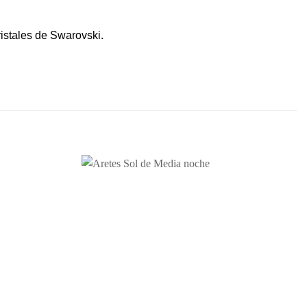
istales de Swarovski.
Añadir
Añadir
a la
a la
lista de
lista de
deseos
deseos