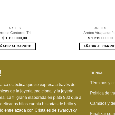
ARETES
ARETES
Aretes Contorno Tri
Aretes Atrapasueñ
$
1.190.000,00
$
1.219.000,00
ÑADIR AL CARRITO
AÑADIR AL CARRI
!
TIENDA
Términos y c
rca ecléctica que se expresa a través de
nicas de la joyería tradicional y la joyería
Política de t
. La filigrana elaborada en plata 980 que a
Cambios y de
delicados hilos cuenta historias de brillo y
o entrelazada con Cristales de swarovsky.
Finalizar com