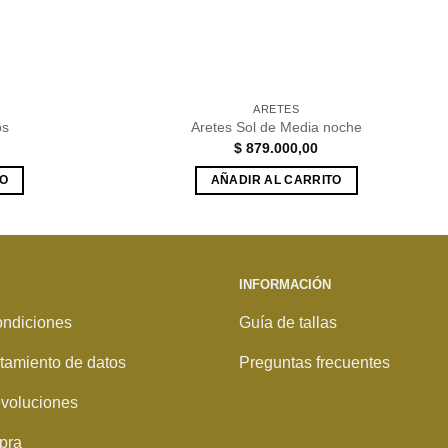
ARETES
os
Aretes Sol de Media noche
$
879.000,00
TO
AÑADIR AL CARRITO
INFORMACIÓN
ondiciones
Guía de tallas
ratamiento de datos
Preguntas frecuentes
voluciones
pra