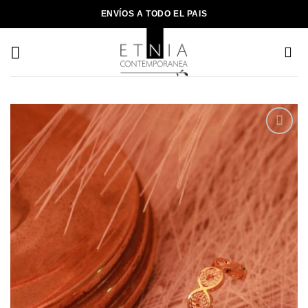
Saltar
ENVÍOS A TODO EL PAIS
al
contenido
Añadir
a la
lista de
deseos