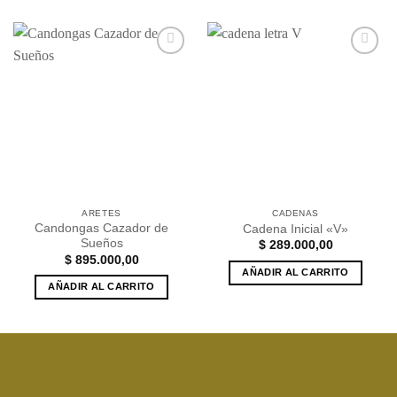
Añadir
Añadir
a la
a la
lista de
lista de
deseos
deseos
ARETES
CADENAS
Candongas Cazador de
Cadena Inicial «V»
Sueños
$
289.000,00
$
895.000,00
AÑADIR AL CARRITO
AÑADIR AL CARRITO