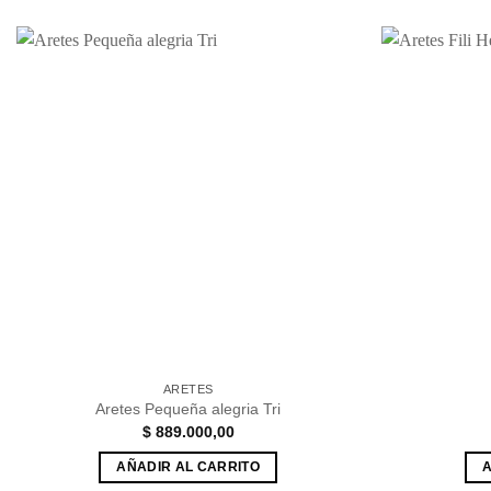
Añadir
a la
lista de
deseos
ARETES
Aretes Pequeña alegria Tri
$
889.000,00
AÑADIR AL CARRITO
A