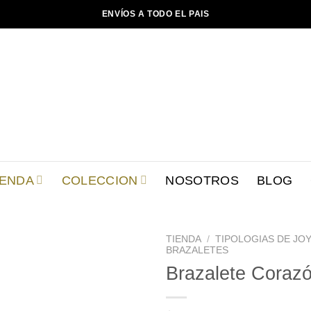
ENVÍOS A TODO EL PAIS
IENDA
COLECCION
NOSOTROS
BLOG
TIENDA
/
TIPOLOGIAS DE JOY
BRAZALETES
Brazalete Coraz
Añadir
a la
lista de