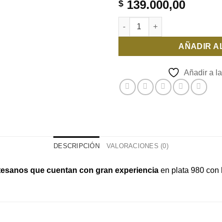
deseos
139.000,00
$
Brazalete Corazón cantidad
AÑADIR A
Añadir a la
DESCRIPCIÓN
VALORACIONES (0)
tesanos que cuentan con gran experiencia
en plata 980 con b