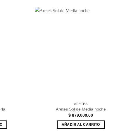
Añadir
Añadir
a la
a la
lista de
lista de
deseos
deseos
ARETES
rla
Aretes Sol de Media noche
$
879.000,00
TO
AÑADIR AL CARRITO