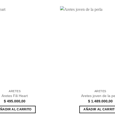
Añadir
a la
lista de
deseos
ARETES
ARETES
Aretes Fili Heart
Aretes joven de la pe
$
495.000,00
$
1.489.000,00
ÑADIR AL CARRITO
AÑADIR AL CARRI