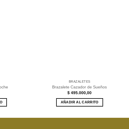
Añadir
Añadir
a la
a la
lista de
lista de
deseos
deseos
BRAZALETES
noche
Brazalete Cazador de Sueños
$
495.000,00
TO
AÑADIR AL CARRITO