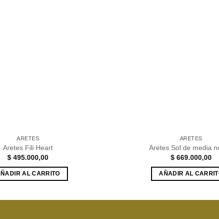
Añadir
a la
lista de
deseos
ARETES
ARETES
Aretes Fili Heart
Aretes Sol de media 
$
495.000,00
$
669.000,00
ÑADIR AL CARRITO
AÑADIR AL CARRI