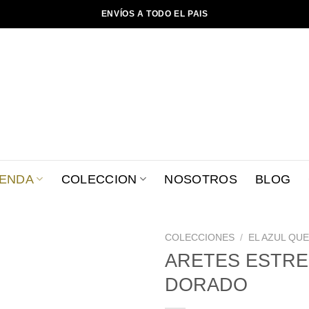
ENVÍOS A TODO EL PAIS
IENDA
COLECCION
NOSOTROS
BLOG
COLECCIONES
/
EL AZUL QU
ARETES ESTRE
Añadir
DORADO
a la
lista de