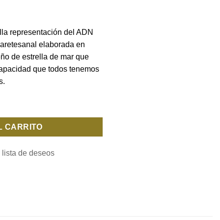
ella representación del ADN
a aretesanal elaborada en
eño de estrella de mar que
 capacidad que todos tenemos
s.
ORADO cantidad
L CARRITO
 lista de deseos