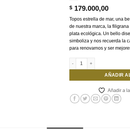
deseos
179.000,00
$
Topos estrella de mar, una b
de nuestra marca, la filigran
plata ecológica. Un bello dis
simboliza y nos recuerda la
para renovarnos y ser mejore
ARETES ESTRELLA DE MAR D
AÑADIR A
Añadir a la