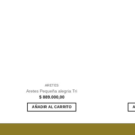
Añadir
a la
lista de
deseos
ARETES
Aretes Pequeña alegria Tri
$
889.000,00
AÑADIR AL CARRITO
A