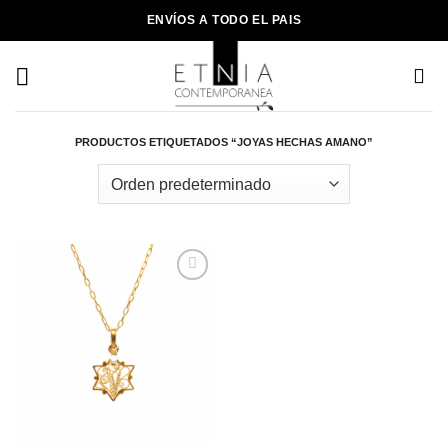
Saltar
ENVÍOS A TODO EL PAIS
al
contenido
PRODUCTOS ETIQUETADOS “JOYAS HECHAS AMANO”
Añadir
a la
lista de
deseos