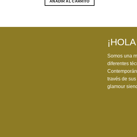
AÑADIR AL CARRITO
¡HOLA
Somos una ma
diferentes téc
Contemporánea
través de sus 
glamour siend