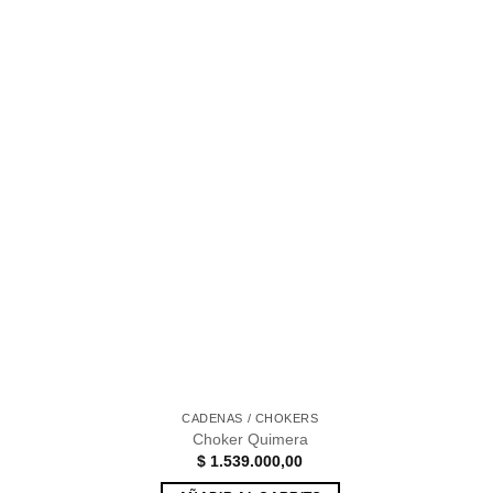
a la
lista de
deseos
CADENAS / CHOKERS
Choker Quimera
$
1.539.000,00