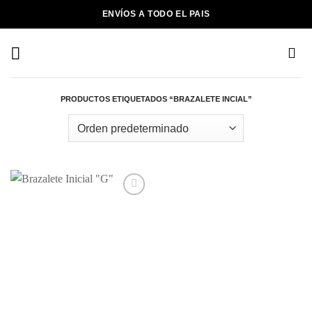
Saltar
ENVÍOS A TODO EL PAIS
al
contenido
PRODUCTOS ETIQUETADOS “BRAZALETE INCIAL”
Añadir
a la
lista de
deseos