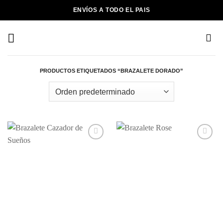
Saltar
ENVÍOS A TODO EL PAIS
al
contenido
PRODUCTOS ETIQUETADOS “BRAZALETE DORADO”
Añadir
Añadir
a la
a la
lista de
lista de
deseos
deseos