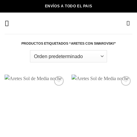
Saltar
ENVÍOS A TODO EL PAIS
al
contenido
PRODUCTOS ETIQUETADOS “ARETES CON SWAROVSKI”
Añadir
Añadir
a la
a la
lista de
lista de
deseos
deseos