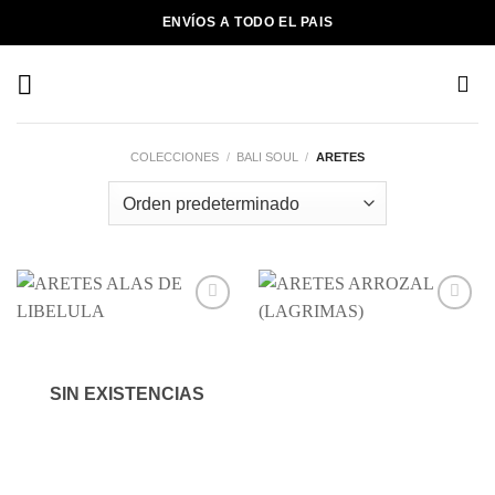
Saltar
ENVÍOS A TODO EL PAIS
al
contenido
COLECCIONES
/
BALI SOUL
/
ARETES
Añadir
Añadir
a la
a la
lista de
lista de
deseos
deseos
SIN EXISTENCIAS