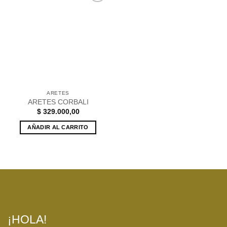
Añadir
a la
lista de
deseos
ARETES
ARETES CORBALI
$
329.000,00
AÑADIR AL CARRITO
¡HOLA!